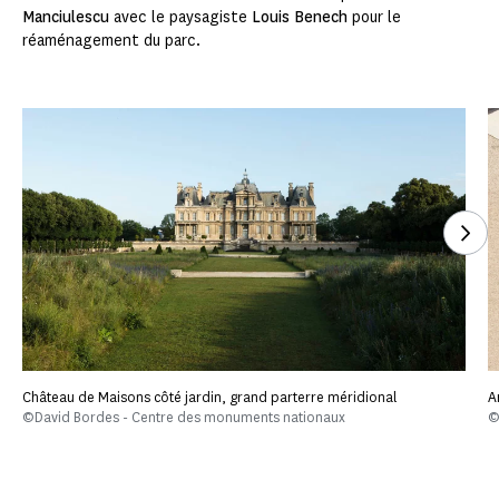
Manciulescu
avec le paysagiste
Louis Benech
pour le
réaménagement du parc.
Voi
Château de Maisons côté jardin, grand parterre méridional
A
©David Bordes - Centre des monuments nationaux
©