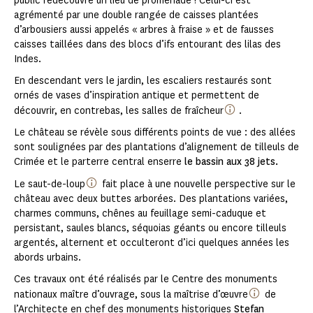
public redécouvre un lieu de promenade ! Celui-ci est
agrémenté par une double rangée de caisses plantées
d’arbousiers aussi appelés « arbres à fraise » et de fausses
caisses taillées dans des blocs d’ifs entourant des lilas des
Indes.
En descendant vers le jardin, les escaliers restaurés sont
ornés de vases d’inspiration antique et permettent de
découvrir, en contrebas, les salles de fraîcheur
.
Le château se révèle sous différents points de vue : des allées
sont soulignées par des plantations d’alignement de tilleuls de
Crimée et le parterre central enserre
le bassin aux 38 jets.
Le saut-de-loup
fait place à une nouvelle perspective sur le
château avec deux buttes arborées. Des plantations variées,
charmes communs, chênes au feuillage semi-caduque et
persistant, saules blancs, séquoias géants ou encore tilleuls
argentés, alternent et occulteront d’ici quelques années les
abords urbains.
Ces travaux ont été réalisés par le Centre des monuments
nationaux maître d’ouvrage, sous la maîtrise d’œuvre
de
l’Architecte en chef des monuments historiques
Stefan