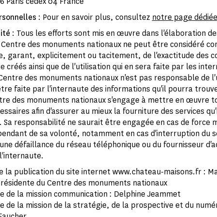
6 Paris cedex 04 France
rsonnelles
: Pour en savoir plus, consultez
notre page dédié
ité
: Tous les efforts sont mis en œuvre dans l'élaboration d
e Centre des monuments nationaux ne peut être considéré c
, garant, explicitement ou tacitement, de l'exactitude des c
 créés ainsi que de l'utilisation qui en sera faite par les inte
e Centre des monuments nationaux n'est pas responsable de l'u
tre faite par l'internaute des informations qu'il pourra trouve
ntre des monuments nationaux s'engage à mettre en œuvre to
ssaires afin d'assurer au mieux la fourniture des services qu'
e. Sa responsabilité ne saurait être engagée en cas de force 
épendant de sa volonté, notamment en cas d'interruption du s
'une défaillance du réseau téléphonique ou du fournisseur d'a
l'internaute.
de la publication du site internet www.chateau-maisons.fr : Ma
Présidente du Centre des monuments nationaux
 de la mission communication : Delphine Jeammet
 de la mission de la stratégie, de la prospective et du numér
Faucher