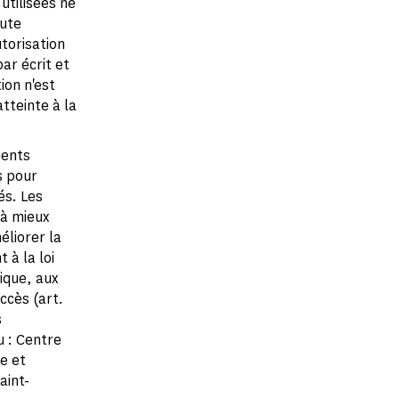
utilisées ne
oute
utorisation
ar écrit et
ion n'est
tteinte à la
ments
s pour
és. Les
 à mieux
éliorer la
à la loi
tique, aux
accès (art.
s
u : Centre
e et
aint-