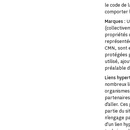
le code de l
comporter l
Marques
: U
(collective
propriétés 
représentée
CMN, sont en
protégées pa
utilisé, ajo
préalable du
Liens hyper
nombreux lie
organismes p
partenaires.
d'aller. Ce
partie du s
n'engage pa
d'un lien hy