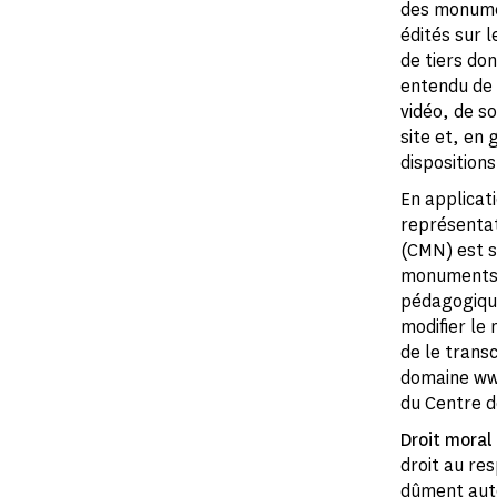
des monumen
édités sur 
de tiers don
entendu de 
vidéo, de s
site et, en 
dispositions
En applicati
représentat
(CMN) est s
monuments n
pédagogiques
modifier le
de le trans
domaine www
du Centre 
Droit moral
droit au res
dûment auto