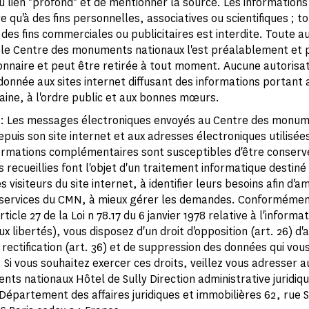
u lien "profond" et de mentionner la source. Les informations 
re qu'à des fins personnelles, associatives ou scientifiques ; t
à des fins commerciales ou publicitaires est interdite. Toute a
le Centre des monuments nationaux l'est préalablement et p
ionnaire et peut être retirée à tout moment. Aucune autorisat
onnée aux sites internet diffusant des informations portant a
aine, à l'ordre public et aux bonnes mœurs.
: Les messages électroniques envoyés au Centre des monu
epuis son site internet et aux adresses électroniques utilisée
nformations complémentaires sont susceptibles d'être conserv
 recueillies font l'objet d'un traitement informatique destiné
s visiteurs du site internet, à identifier leurs besoins afin d'am
 services du CMN, à mieux gérer les demandes. Conformément 
rticle 27 de la Loi n 78.17 du 6 janvier 1978 relative à l'informa
aux libertés), vous disposez d'un droit d'opposition (art. 26) d'
 rectification (art. 36) et de suppression des données qui vou
Si vous souhaitez exercer ces droits, veillez vous adresser a
ts nationaux Hôtel de Sully Direction administrative juridiqu
 Département des affaires juridiques et immobilières 62, rue S