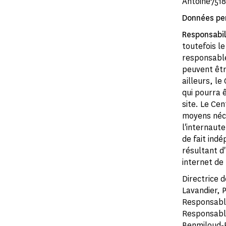
Antoine7518
Données pe
Responsabil
toutefois l
responsable
peuvent être
ailleurs, l
qui pourra ê
site. Le Ce
moyens néce
l'internaut
de fait ind
résultant d
internet de 
Directrice 
Lavandier, 
Responsable
Responsable
Benmiloud-