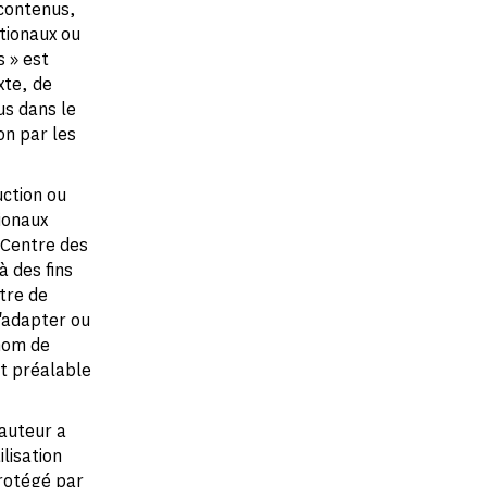
contenus,
tionaux ou
s » est
xte, de
us dans le
on par les
uction ou
ionaux
 Centre des
 des fins
utre de
'adapter ou
 nom de
et préalable
 auteur a
lisation
rotégé par