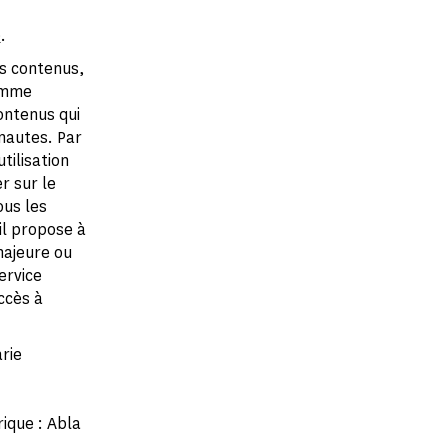
e
.
es contenus,
omme
ontenus qui
rnautes. Par
tilisation
r sur le
us les
il propose à
majeure ou
ervice
ccès à
rie
ique : Abla