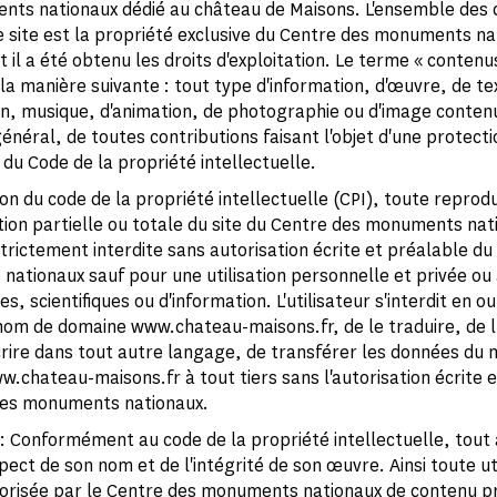
ts nationaux dédié au château de Maisons. L'ensemble des 
le site est la propriété exclusive du Centre des monuments na
t il a été obtenu les droits d'exploitation. Le terme « contenu
la manière suivante : tout type d'information, d'œuvre, de te
on, musique, d'animation, de photographie ou d'image conten
général, de toutes contributions faisant l'objet d'une protecti
 du Code de la propriété intellectuelle.
on du code de la propriété intellectuelle (CPI), toute reprod
ion partielle ou totale du site du Centre des monuments nat
trictement interdite sans autorisation écrite et préalable du
ationaux sauf pour une utilisation personnelle et privée ou à
, scientifiques ou d'information. L'utilisateur s'interdit en o
 nom de domaine www.chateau-maisons.fr, de le traduire, de l
crire dans tout autre langage, de transférer les données du
.chateau-maisons.fr à tout tiers sans l'autorisation écrite 
des monuments nationaux.
: Conformément au code de la propriété intellectuelle, tout
pect de son nom et de l'intégrité de son œuvre. Ainsi toute uti
risée par le Centre des monuments nationaux de contenu p