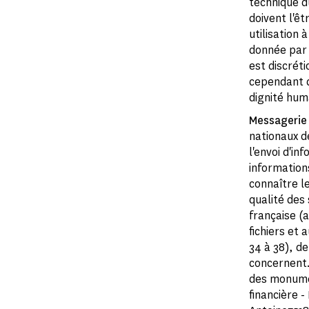
technique d
doivent l'êt
utilisation 
donnée par 
est discrét
cependant d
dignité hum
Messagerie
nationaux d
l'envoi d'i
informations
connaître le
qualité des
française (a
fichiers et 
34 à 38), de
concernent. 
des monumen
financière -