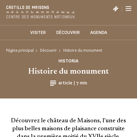
Panel de gestión de cookies
|
CASTILLO DE MAISONS
VISITER
DÉCOUVRIR
AGENDA
Página principal
Découvrir
Histoire du monument
HISTORIA
Histoire du monument
Tiempo de lectura
article |
7 min
Découvrez le château de Maisons, l'une des
plus belles maisons de plaisance construite
dans la première moitié du XVIIe siècle,