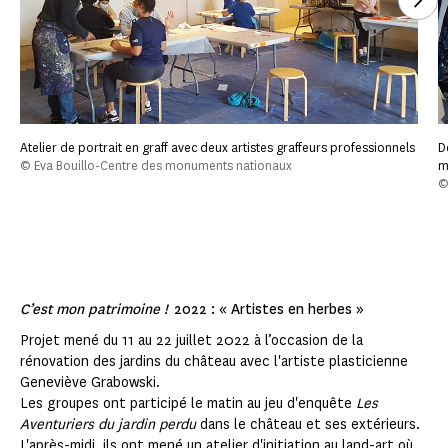
Atelier de portrait en graff avec deux artistes graffeurs professionnels
D
© Eva Bouillo-Centre des monuments nationaux
m
©
C’est mon patrimoine !
2022 : « Artistes en herbes »
Projet mené du 11 au 22 juillet 2022 à l’occasion de la
rénovation des jardins du château avec l'artiste plasticienne
Geneviève Grabowski.
Les groupes ont participé le matin au jeu d'enquête
Les
Aventuriers du jardin perdu
dans le château et ses extérieurs.
L'après-midi, ils ont mené un atelier d'initiation au land-art où