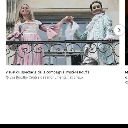
Voi
Visuel du spectacle de la compagnie Mystère Bouffe
M
© Eva Bouillo-Centre des monuments nationaux
d
©