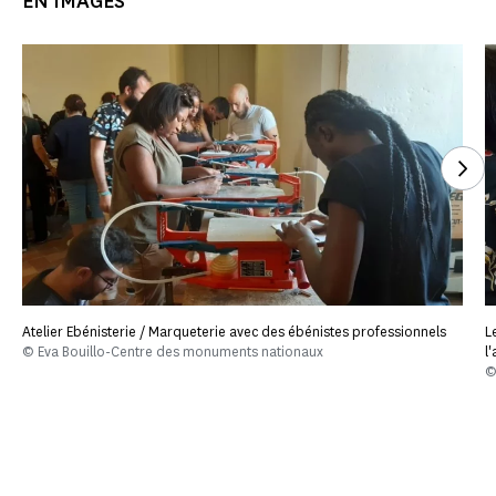
EN IMAGES
Voi
Atelier Ebénisterie / Marqueterie avec des ébénistes professionnels
L
© Eva Bouillo-Centre des monuments nationaux
l
©