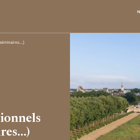
N
séminaires...)
ionnels
es...)