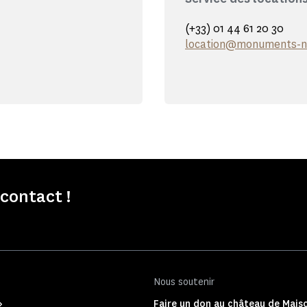
(+33) 01 44 61 20 30
location@monuments-na
contact !
Nous soutenir
Faire un don au château de Mais