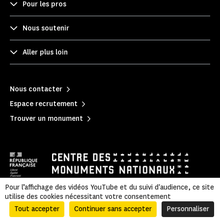
Pour les pros
Nous soutenir
Aller plus loin
Nous contacter
Espace recrutement
Trouver un monument
Pour l’affichage des vidéos YouTube et du suivi d'audience, ce site
utilise des cookies nécessitant votre consentement
Mentions légales
|
Politique de confidentialité
|
Informations légales et administratives
|
Accessibilité
|
Plan du site
Tout accepter
Continuer sans accepter
Personnaliser