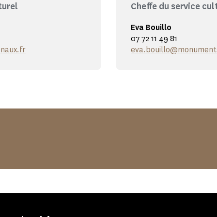
turel
Cheffe du service cul
Eva Bouillo
07 72 11 49 81
naux.fr
eva.bouillo@monuments