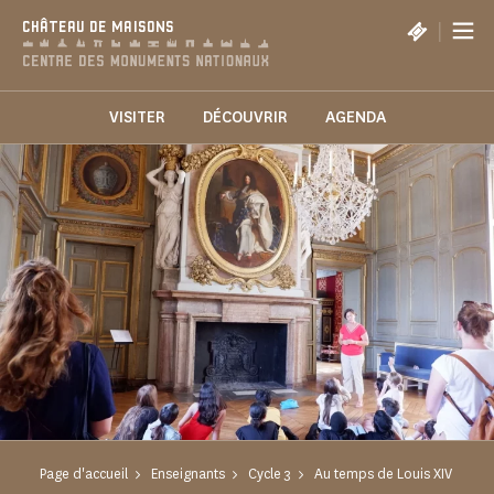
Panneau de gestion des cookies
|
CHÂTEAU DE MAISONS
VISITER
DÉCOUVRIR
AGENDA
Page d'accueil
Enseignants
Cycle 3
Au temps de Louis XIV