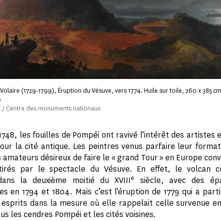
Volaire (1729-1799), Éruption du Vésuve, vers 1774. Huile sur toile, 260 x 385 c
e
t / Centre des monuments nationaux
1748, les fouilles de Pompéi ont ravivé l’intérêt des artistes 
ur la cité antique. Les peintres venus parfaire leur formati
es amateurs désireux de faire le « grand Tour » en Europe con
tirés par le spectacle du Vésuve. En effet, le volcan c
e
dans la deuxième moitié du XVIII
siècle, avec des ép
es en 1794 et 1804. Mais c’est l’éruption de 1779 qui a part
esprits dans la mesure où elle rappelait celle survenue en 
us les cendres Pompéi et les cités voisines.