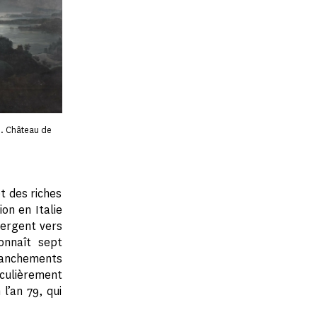
m. Château de
et des riches
on en Italie
vergent vers
onnaît sept
anchements
iculièrement
l’an 79, qui