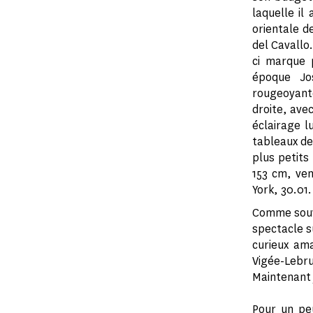
laquelle il
orientale de
del Cavallo
ci marque 
époque Jo
rougeoyant
droite, ave
éclairage 
tableaux de
plus petits
153 cm, ven
York, 30.01.
Comme souv
spectacle s
curieux ama
Vigée-Lebr
Maintenant 
Pour un peu