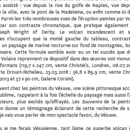
 a assisté : vue depuis la rive du golfe de Naples, vue depu
 la ville, avec le pont de la Madeleine, ou enfin comme ici d
. Parmi les très nombreuses vues de l’éruption peintes par Vol
par son contraste chromatique, que pratique égalemen
seph Wright of Derby. Le volcan incandescent et 
es n’occupent que la moitié gauche du tableau, contrast
c un paysage de marine nocturne sur fond de montagnes, b
lunaire. Cette formule semble avoir eu un tel succès que 
 Volaire reprennent ce dispositif dans des œuvres soit mon
 formats (119,7 x 247 cm, vente Christie’s, Londres, 08.07.20
te Drouot-Richelieu, 23.03.2018 ; 56,8 x 89,9 cm, vente Chr
2013 et 57 x 90 cm, Galerie Corsini).
ent chez les peintres du Vésuve, une scène pittoresque ac
ublime, rappelant à la fois l’échelle du paysage mais aussi l’
teurs, plus excités qu’effrayés. Les
Souvenirs
de la peintr
un donne un témoignage éclairant de cette recherche de sp
je vais vous parler de mon spectacle favori, du Vésuve.
 je me ferais Vésuvienne, tant j'aime ce superbe volcan je