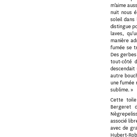
m'aime auss
nuit nous é
soleil dans
distingue p
laves, qu'
manière admi
fumée se tr
Des gerbes 
tout-côté 
descendait 
autre bouch
une fumée r
sublime. »
Cette toi
Bergeret 
Nègrepelis
associé libr
avec de gra
Hubert-Robe