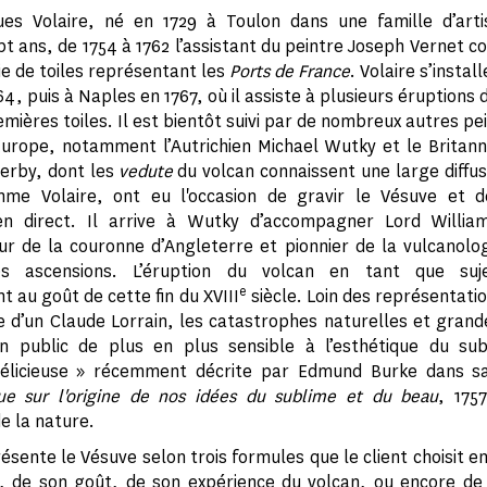
ques Volaire, né en 1729 à Toulon dans une famille d’arti
t ans, de 1754 à 1762 l’assistant du peintre Joseph Vernet c
ie de toiles représentant les
Ports de France
. Volaire s’install
4, puis à Naples en 1767, où il assiste à plusieurs éruptions 
emières toiles. Il est bientôt suivi par de nombreux autres p
Europe, notamment l’Autrichien Michael Wutky et le Britan
erby, dont les
vedute
du volcan connaissent une large diffus
me Volaire, ont eu l'occasion de gravir le Vésuve et d
en direct. Il arrive à Wutky d’accompagner Lord Willia
 de la couronne d’Angleterre et pionnier de la vulcanolo
es ascensions. L’éruption du volcan en tant que suje
e
t au goût de cette fin du XVIII
siècle. Loin des représentatio
e d’un Claude Lorrain, les catastrophes naturelles et gran
un public de plus en plus sensible à l’esthétique du sub
délicieuse » récemment décrite par Edmund Burke dans 
ue sur l'origine de nos idées du sublime et du beau
, 175
e la nature.
ésente le Vésuve selon trois formules que le client choisit e
 de son goût, de son expérience du volcan, ou encore de 