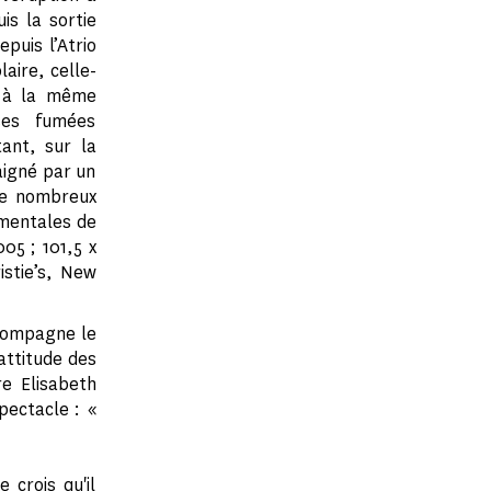
is la sortie
epuis l’Atrio
aire, celle-
t à la même
ses fumées
ant, sur la
aigné par un
de nombreux
umentales de
05 ; 101,5 x
istie’s, New
compagne le
attitude des
e Elisabeth
ectacle : «
 crois qu'il