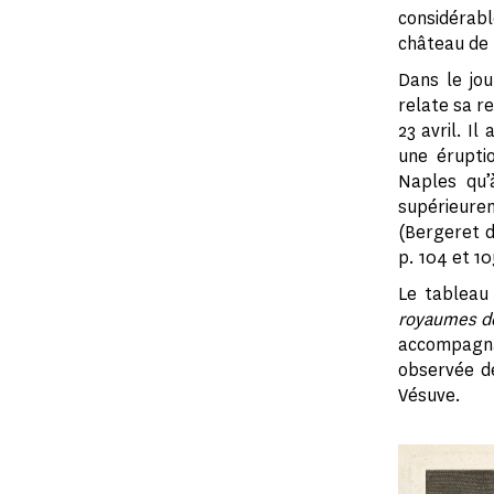
considérabl
château de N
Dans le jou
relate sa r
23 avril. Il
une érupti
Naples qu’
supérieure
(Bergeret 
p. 104 et 10
Le tableau
royaumes de
accompagna
observée de
Vésuve.