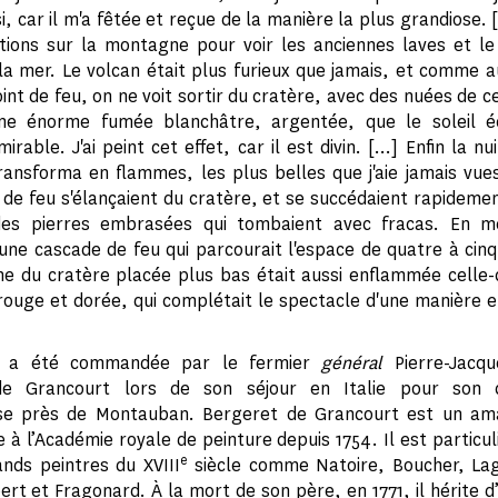
i, car il m'a fêtée et reçue de la manière la plus grandiose. 
tions sur la montagne pour voir les anciennes laves et l
 la mer. Le volcan était plus furieux que jamais, et comme a
oint de feu, on ne voit sortir du cratère, avec des nuées de c
une énorme fumée blanchâtre, argentée, que le soleil éc
rable. J'ai peint cet effet, car il est divin. […] Enfin la nui
ansforma en flammes, les plus belles que j'aie jamais vue
de feu s'élançaient du cratère, et se succédaient rapidemen
des pierres embrasées qui tombaient avec fracas. En
une cascade de feu qui parcourait l'espace de quatre à cinq
e du cratère placée plus bas était aussi enflammée celle-c
ouge et dorée, qui complétait le spectacle d'une manière e
le a été commandée par le fermier
général
Pierre-Jacqu
de Grancourt lors de son séjour en Italie pour son 
se près de Montauban.
Bergeret de Grancourt est un
ama
e à l’Académie royale de peinture depuis 1754. Il est particu
e
nds peintres du XVIII
siècle comme Natoire, Boucher, Lagr
rt et Fragonard. À la mort de son père, en 1771, il hérite d