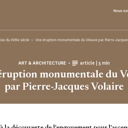
Nous so
ise du XVIIIe siècle
Une éruption monumentale du Vésuve par Pierre-Jacques
Temps de Lec
ART & ARCHITECTURE
article |
5 min
éruption monumentale du V
par Pierre-Jacques Volaire