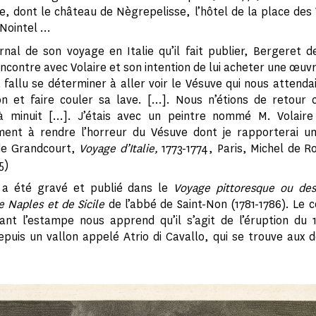
e, dont le château de Nègrepelisse, l’hôtel de la place des V
ointel ...
rnal de son voyage en Italie qu’il fait publier, Bergeret 
encontre avec Volaire et son intention de lui acheter une œuvr
 a fallu se déterminer à aller voir le Vésuve qui nous attenda
on et faire couler sa lave. […]. Nous n’étions de retour 
à minuit [...]. J’étais avec un peintre nommé M. Volaire 
ment à rendre l’horreur du Vésuve dont je rapporterai un
de Grandcourt,
Voyage d’Italie,
1773-1774, Paris, Michel de Ro
5)
 a été gravé et publié dans le
Voyage pittoresque ou des
 Naples et de Sicile
de l’abbé de Saint-Non (1781-1786). Le
nt l’estampe nous apprend qu’il s’agit de l’éruption du 1
puis un vallon appelé Atrio di Cavallo, qui se trouve aux d