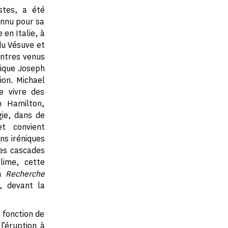
stes, a été
onnu pour sa
e en Italie, à
du Vésuve et
eintres venus
nique Joseph
ion. Michael
e vivre des
m Hamilton,
gie, dans de
t convient
ns iréniques
des cascades
lime, cette
sa
Recherche
7, devant la
n fonction de
l’éruption à