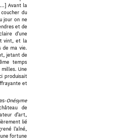
[…] Avant la
e coucher du
u jour on ne
endres et de
laire d'une
t vint, et la
s de ma vie.
t, jetant de
 même temps
 milles. Une
i produisait
ffrayante et
es-
Onésyme
château de
teur d’art,
lièrement lié
ené l'aîné,
’une fortune