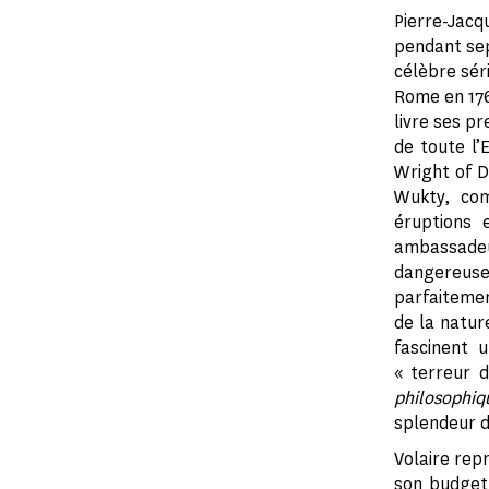
Pierre-Jac
pendant sep
célèbre sér
Rome en 176
livre ses pr
de toute l’
Wright of D
Wukty, com
éruptions 
ambassadeur
dangereus
parfaitemen
de la natur
fascinent 
« terreur 
philosophiq
splendeur d
Volaire repr
son budget,