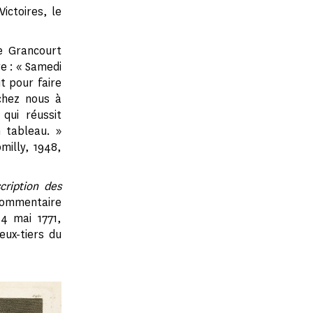
ictoires, le
de Grancourt
e : « Samedi
it pour faire
chez nous à
qui réussit
 tableau. »
milly, 1948,
cription des
 commentaire
4 mai 1771,
eux-tiers du