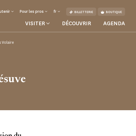
utenir
Pour les pros
fr
BILLETTERIE
BOUTIQUE
VISITER
DÉCOUVRIR
AGENDA
 Volaire
ture
ésuve