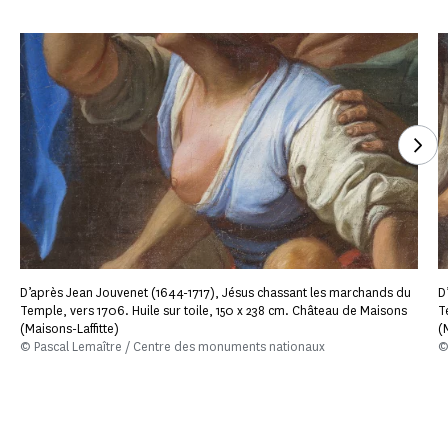
Voi
D’après Jean Jouvenet (1644-1717), Jésus chassant les marchands du
D
Temple, vers 1706. Huile sur toile, 150 x 238 cm. Château de Maisons
T
(Maisons-Laffitte)
(
© Pascal Lemaître / Centre des monuments nationaux
©