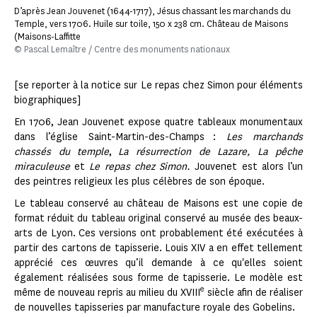
D’après Jean Jouvenet (1644-1717), Jésus chassant les marchands du
Temple, vers 1706. Huile sur toile, 150 x 238 cm. Château de Maisons
(Maisons-Laffitte
© Pascal Lemaître / Centre des monuments nationaux
[se reporter à la notice sur Le repas chez Simon pour éléments
biographiques]
En 1706, Jean Jouvenet expose quatre tableaux monumentaux
dans l’église Saint-Martin-des-Champs :
Les marchands
chassés du temple
,
La résurrection de Lazare, La pêche
miraculeuse
et
Le repas chez Simon.
Jouvenet est alors l’un
des peintres religieux les plus célèbres de son époque.
Le tableau conservé au château de Maisons est une copie de
format réduit du tableau original conservé au musée des beaux-
arts de Lyon. Ces versions ont probablement été exécutées à
partir des cartons de tapisserie. Louis XIV a en effet tellement
apprécié ces œuvres qu’il demande à ce qu'elles soient
également réalisées sous forme de tapisserie. Le modèle est
e
même de nouveau repris au milieu du XVIII
siècle afin de réaliser
de nouvelles tapisseries par manufacture royale des Gobelins.