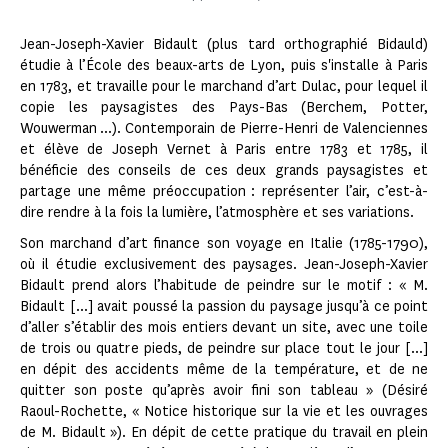
Jean-Joseph-Xavier Bidault (plus tard orthographié Bidauld)
étudie à l’École des beaux-arts de Lyon, puis s'installe à Paris
en 1783, et travaille pour le marchand d’art Dulac, pour lequel il
copie les paysagistes des Pays-Bas (Berchem, Potter,
Wouwerman ...). Contemporain de Pierre-Henri de Valenciennes
et élève de Joseph Vernet à Paris entre 1783 et 1785, il
bénéficie des conseils de ces deux grands paysagistes et
partage une même préoccupation : représenter l’air, c’est-à-
dire rendre à la fois la lumière, l’atmosphère et ses variations.
Son marchand d’art finance son voyage en Italie (1785-1790),
où il étudie exclusivement des paysages. Jean-Joseph-Xavier
Bidault prend alors l’habitude de peindre sur le motif : « M.
Bidault [...] avait poussé la passion du paysage jusqu’à ce point
d’aller s’établir des mois entiers devant un site, avec une toile
de trois ou quatre pieds, de peindre sur place tout le jour [...]
en dépit des accidents même de la température, et de ne
quitter son poste qu’après avoir fini son tableau » (Désiré
Raoul-Rochette, « Notice historique sur la vie et les ouvrages
de M. Bidault »). En dépit de cette pratique du travail en plein