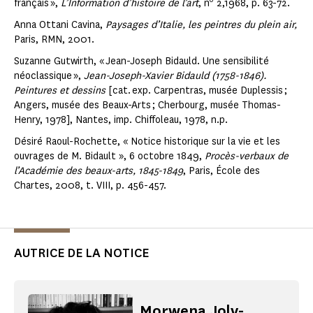
français »,
L’Information d’histoire de l’art
, n
2,1968, p. 63-72.
Anna Ottani Cavina,
Paysages d’Italie, les peintres du plein air,
Paris, RMN, 2001.
Suzanne Gutwirth, « Jean-Joseph Bidauld. Une sensibilité
néoclassique »,
Jean-Joseph-Xavier Bidauld (1758-1846).
Peintures et dessins
[cat. exp. Carpentras, musée Duplessis ;
Angers, musée des Beaux-Arts ; Cherbourg, musée Thomas-
Henry, 1978], Nantes, imp. Chiffoleau, 1978, n.p.
Désiré Raoul-Rochette, « Notice historique sur la vie et les
ouvrages de M. Bidault », 6 octobre 1849,
Procès-verbaux de
l’Académie des beaux-arts, 1845-1849
, Paris, École des
Chartes, 2008, t. VIII, p. 456-457.
AUTRICE DE LA NOTICE
Morwena Joly-