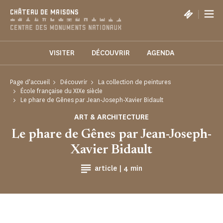
Panneau de gestion des cookies
|
CHÂTEAU DE MAISONS
VISITER
DÉCOUVRIR
AGENDA
Page d'accueil
Découvrir
La collection de peintures
École française du XIXe siècle
Le phare de Gênes par Jean-Joseph-Xavier Bidault
ART & ARCHITECTURE
Le phare de Gênes par Jean-Joseph-
Xavier Bidault
Temps de Lecture
article |
4 min