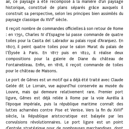
air, ce paysage a été recomposé à la manière d’un paysage
historique, constitué de plans séparés grâce auxquels il
construit sa perspective, selon les principes bien assimilés du
e
paysage classique du XVII
siècle.
Il reçoit nombre de commandes officielles à son retour de Rome
: en 1791, Charles IV d'Espagne lui passe commande de quatre
toiles pour la Casita del Labrador au palais royal d'Aranjuez. En
1807, il peint quatre toiles pour le salon Murat du palais de
l'Élysée à Paris. En 1817 puis en 1822, il réalise deux
compositions pour la galerie de Diane du château de
Fontainebleau. Enfin, en 1818, il reçoit commande de toiles
pour le château de Maisons.
Le port de Gênes est un motif qui a déjà été traité avec Claude
Gelée dit Le Lorrain, vue aujourd’hui conservée au musée du
Louvre, mais qui demeure relativement rare. Premier port
ligure, Gênes est déjà reliée à Rome par la voie Aurélia à
l’époque impériale, puis la république maritime connaît des
e
luttes acharnées contre Pise et Venise. Vers la fin du XVIII
siècle, la République aristocratique est balayée par les
convulsions révolutionnaires. Le port ligure est un point
d’entrée stratégique pour de nombreuses marchandises, dont