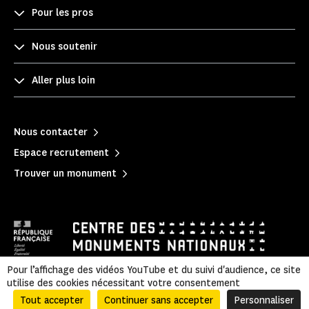
Pour les pros
Nous soutenir
Aller plus loin
Nous contacter
Espace recrutement
Trouver un monument
Pour l’affichage des vidéos YouTube et du suivi d'audience, ce site
utilise des cookies nécessitant votre consentement
Mentions légales
|
Politique de confidentialité
|
Informations légales et administratives
|
Accessibilité
|
Plan du site
Tout accepter
Continuer sans accepter
Personnaliser