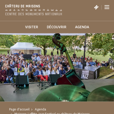
Panneau de gestion des cookies
|
CHÂTEAU DE MAISONS
VISITER
DÉCOUVRIR
AGENDA
Page d'accueil
Agenda
Maisons-Laffitte Jazz Festival au château de Maisons