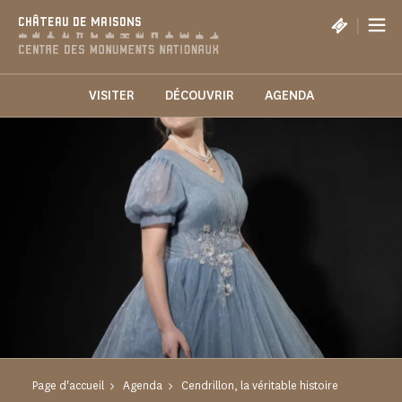
Panneau de gestion des cookies
|
CHÂTEAU DE MAISONS
VISITER
DÉCOUVRIR
AGENDA
Page d'accueil
Agenda
Cendrillon, la véritable histoire