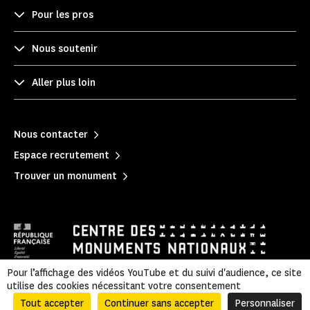
Pour les pros
Nous soutenir
Aller plus loin
Nous contacter
Espace recrutement
Trouver un monument
Pour l’affichage des vidéos YouTube et du suivi d'audience, ce site
utilise des cookies nécessitant votre consentement
Mentions légales
|
Politique de confidentialité
|
Informations légales et administratives
|
Accessibilité
|
Plan du site
Tout accepter
Continuer sans accepter
Personnaliser